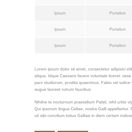
Ipsum
Portalion
Ipsum
Portalion
Ipsum
Portalion
Lorem ipsum dolor sit amet, consectetur adipisici el
aliqua. Idque Caesaris facere voluntate liceret: s
pars studiorum, prodita quaerimus. Fabio vel iudice v
augue laoreet rutrum faucibus.
Nihilne te nocturnum praesidium Palati, nihil urbis v
Qui ipsorum lingua Celtae, nostra Galli appellantur
uti sibi concilium totius Galliae in diem certam indice