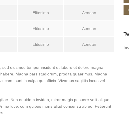
Elitesimo
Aenean
Elitesimo
Aenean
Tw
Elitesimo
Aenean
In
it, sed eiusmod tempor incidunt ut labore et dolore magna
ese habere. Magna pars studiorum, prodita quaerimus. Magna
incam, sunt in culpa qui officia. Vivamus sagittis lacus vel
igiliae. Non equidem invideo, miror magis posuere velit aliquet.
. Prima luce, cum quibus mons aliud consensu ab eo. Petierunt
re.