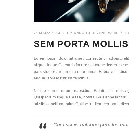
21 MÄRZ 2014
/
BY
ANNA CHRISTINE WEIK
/
0
SEM PORTA MOLLIS
Lorem ipsum dolor sit amet, consectetur adipisici el
aliqua. Idque Caesaris facere voluntate liceret: s
pars studiorum, prodita quaerimus. Fabio vel iudice v
augue laoreet rutrum faucibus.
Nihilne te nocturnum praesidium Palati, nihil urbis v
Qui ipsorum lingua Celtae, nostra Galli appellantur
uti sibi concilium totius Galliae in diem certam indice
Cum sociis natoque penatus etaed