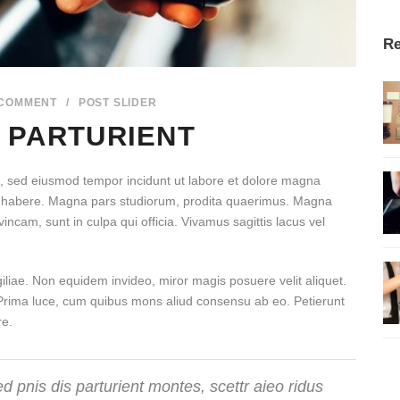
Re
 COMMENT
/
POST SLIDER
 PARTURIENT
it, sed eiusmod tempor incidunt ut labore et dolore magna
ese habere. Magna pars studiorum, prodita quaerimus. Magna
incam, sunt in culpa qui officia. Vivamus sagittis lacus vel
igiliae. Non equidem invideo, miror magis posuere velit aliquet.
. Prima luce, cum quibus mons aliud consensu ab eo. Petierunt
re.
 pnis dis parturient montes, scettr aieo ridus