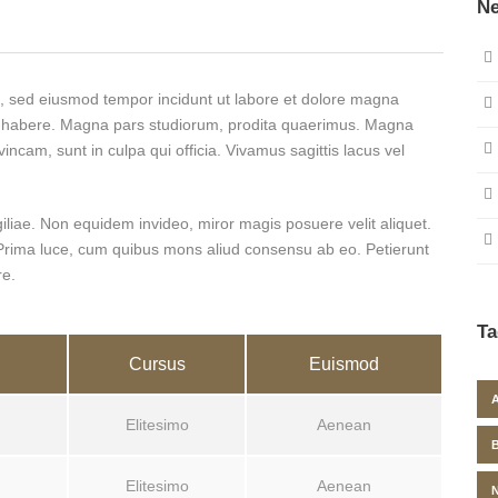
Ne
it, sed eiusmod tempor incidunt ut labore et dolore magna
ese habere. Magna pars studiorum, prodita quaerimus. Magna
incam, sunt in culpa qui officia. Vivamus sagittis lacus vel
igiliae. Non equidem invideo, miror magis posuere velit aliquet.
. Prima luce, cum quibus mons aliud consensu ab eo. Petierunt
re.
Ta
Cursus
Euismod
Elitesimo
Aenean
Elitesimo
Aenean