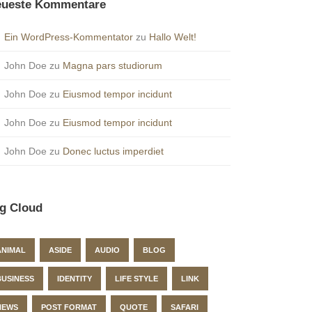
ueste Kommentare
Ein WordPress-Kommentator
zu
Hallo Welt!
John Doe
zu
Magna pars studiorum
John Doe
zu
Eiusmod tempor incidunt
John Doe
zu
Eiusmod tempor incidunt
John Doe
zu
Donec luctus imperdiet
g Cloud
ANIMAL
ASIDE
AUDIO
BLOG
BUSINESS
IDENTITY
LIFE STYLE
LINK
NEWS
POST FORMAT
QUOTE
SAFARI