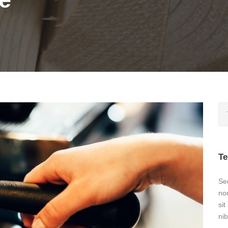
Te
Sed
no
sit
nib