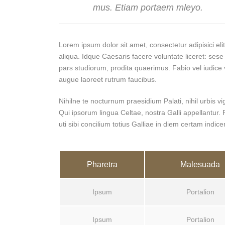
mus. Etiam portaem mleyo.
Lorem ipsum dolor sit amet, consectetur adipisici el
aliqua. Idque Caesaris facere voluntate liceret: s
pars studiorum, prodita quaerimus. Fabio vel iudice v
augue laoreet rutrum faucibus.
Nihilne te nocturnum praesidium Palati, nihil urbis v
Qui ipsorum lingua Celtae, nostra Galli appellantur
uti sibi concilium totius Galliae in diem certam indice
Pharetra
Malesuada
Ipsum
Portalion
Ipsum
Portalion