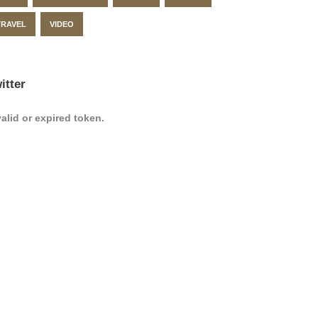
TRAVEL
VIDEO
itter
valid or expired token.