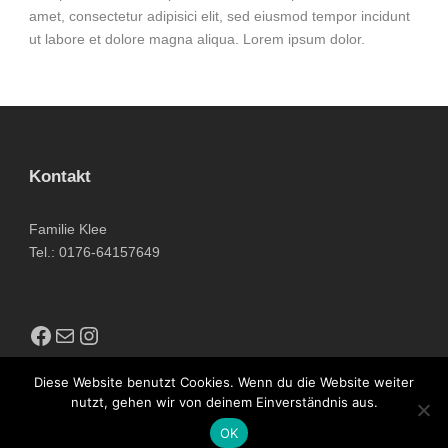
amet, consectetur adipisici elit, sed eiusmod tempor incidunt
ut labore et dolore magna aliqua. Lorem ipsum dolor.
Kontakt
Familie Klee
Tel.: 0176-64157649
Diese Website benutzt Cookies. Wenn du die Website weiter
nutzt, gehen wir von deinem Einverständnis aus.
OK
Copyright 2022 Apesecco, All Right Reserved