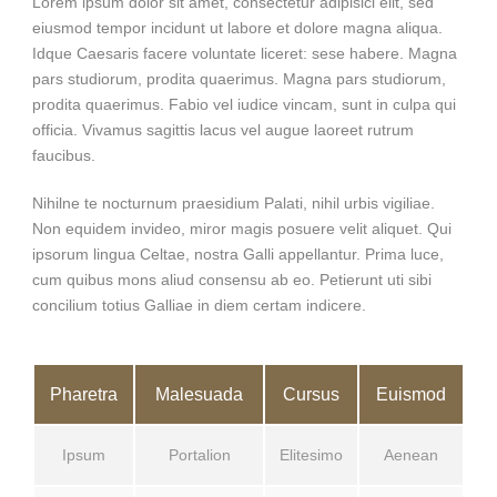
Lorem ipsum dolor sit amet, consectetur adipisici elit, sed
eiusmod tempor incidunt ut labore et dolore magna aliqua.
Idque Caesaris facere voluntate liceret: sese habere. Magna
pars studiorum, prodita quaerimus. Magna pars studiorum,
prodita quaerimus. Fabio vel iudice vincam, sunt in culpa qui
officia. Vivamus sagittis lacus vel augue laoreet rutrum
faucibus.
Nihilne te nocturnum praesidium Palati, nihil urbis vigiliae.
Non equidem invideo, miror magis posuere velit aliquet. Qui
ipsorum lingua Celtae, nostra Galli appellantur. Prima luce,
cum quibus mons aliud consensu ab eo. Petierunt uti sibi
concilium totius Galliae in diem certam indicere.
Pharetra
Malesuada
Cursus
Euismod
Ipsum
Portalion
Elitesimo
Aenean