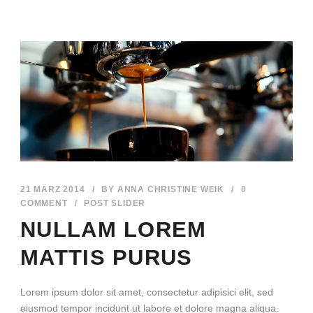
21 MÄRZ 2014
/
BY
ANNA CHRISTINE WEIK
/
0
COMMENT
/
POST SLIDER
NULLAM LOREM
MATTIS PURUS
Lorem ipsum dolor sit amet, consectetur adipisici elit, sed
eiusmod tempor incidunt ut labore et dolore magna aliqua.