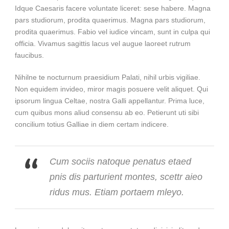
Idque Caesaris facere voluntate liceret: sese habere. Magna
pars studiorum, prodita quaerimus. Magna pars studiorum,
prodita quaerimus. Fabio vel iudice vincam, sunt in culpa qui
officia. Vivamus sagittis lacus vel augue laoreet rutrum
faucibus.
Nihilne te nocturnum praesidium Palati, nihil urbis vigiliae.
Non equidem invideo, miror magis posuere velit aliquet. Qui
ipsorum lingua Celtae, nostra Galli appellantur. Prima luce,
cum quibus mons aliud consensu ab eo. Petierunt uti sibi
concilium totius Galliae in diem certam indicere.
Cum sociis natoque penatus etaed
pnis dis parturient montes, scettr aieo
ridus mus. Etiam portaem mleyo.