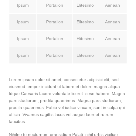
Ipsum
Portalion
Elitesimo
Aenean
Ipsum
Portalion
Elitesimo
Aenean
Ipsum
Portalion
Elitesimo
Aenean
Ipsum
Portalion
Elitesimo
Aenean
Lorem ipsum dolor sit amet, consectetur adipisici elit, sed
eiusmod tempor incidunt ut labore et dolore magna aliqua.
Idque Caesaris facere voluntate liceret: sese habere. Magna
pars studiorum, prodita quaerimus. Magna pars studiorum,
prodita quaerimus. Fabio vel iudice vincam, sunt in culpa qui
officia. Vivamus sagittis lacus vel augue laoreet rutrum
faucibus.
Nihilne te nocturnum praesidium Palati, nihil urbis vigiliae.