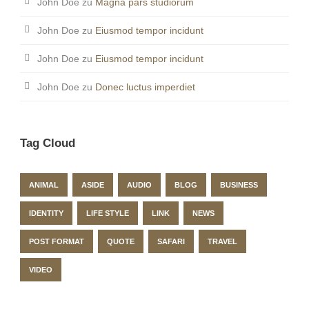
John Doe
zu
Magna pars studiorum
John Doe
zu
Eiusmod tempor incidunt
John Doe
zu
Eiusmod tempor incidunt
John Doe
zu
Donec luctus imperdiet
Tag Cloud
ANIMAL
ASIDE
AUDIO
BLOG
BUSINESS
IDENTITY
LIFE STYLE
LINK
NEWS
POST FORMAT
QUOTE
SAFARI
TRAVEL
VIDEO