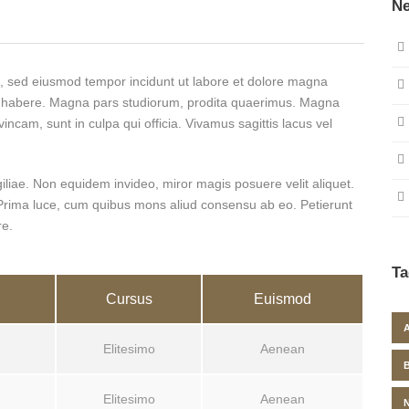
Ne
it, sed eiusmod tempor incidunt ut labore et dolore magna
ese habere. Magna pars studiorum, prodita quaerimus. Magna
incam, sunt in culpa qui officia. Vivamus sagittis lacus vel
igiliae. Non equidem invideo, miror magis posuere velit aliquet.
. Prima luce, cum quibus mons aliud consensu ab eo. Petierunt
re.
Ta
Cursus
Euismod
Elitesimo
Aenean
Elitesimo
Aenean