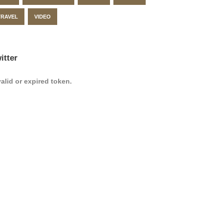
TRAVEL
VIDEO
itter
valid or expired token.