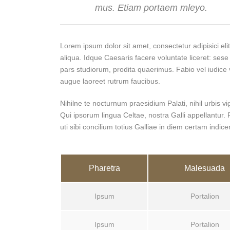
mus. Etiam portaem mleyo.
Lorem ipsum dolor sit amet, consectetur adipisici el
aliqua. Idque Caesaris facere voluntate liceret: s
pars studiorum, prodita quaerimus. Fabio vel iudice v
augue laoreet rutrum faucibus.
Nihilne te nocturnum praesidium Palati, nihil urbis v
Qui ipsorum lingua Celtae, nostra Galli appellantur
uti sibi concilium totius Galliae in diem certam indice
Pharetra
Malesuada
Ipsum
Portalion
Ipsum
Portalion