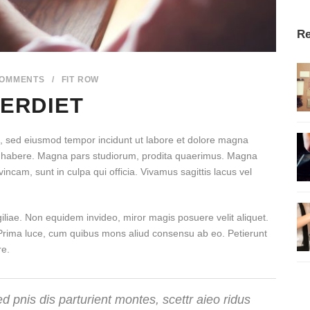
Re
COMMENTS
/
FIT ROW
ERDIET
it, sed eiusmod tempor incidunt ut labore et dolore magna
ese habere. Magna pars studiorum, prodita quaerimus. Magna
incam, sunt in culpa qui officia. Vivamus sagittis lacus vel
igiliae. Non equidem invideo, miror magis posuere velit aliquet.
. Prima luce, cum quibus mons aliud consensu ab eo. Petierunt
re.
 pnis dis parturient montes, scettr aieo ridus