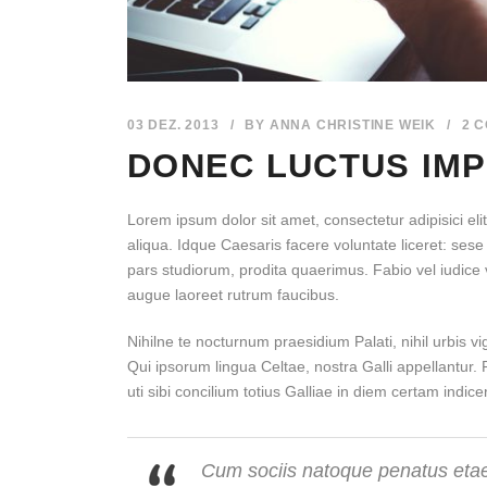
03 DEZ. 2013
/
BY
ANNA CHRISTINE WEIK
/
2 
DONEC LUCTUS IMP
Lorem ipsum dolor sit amet, consectetur adipisici el
aliqua. Idque Caesaris facere voluntate liceret: s
pars studiorum, prodita quaerimus. Fabio vel iudice v
augue laoreet rutrum faucibus.
Nihilne te nocturnum praesidium Palati, nihil urbis v
Qui ipsorum lingua Celtae, nostra Galli appellantur
uti sibi concilium totius Galliae in diem certam indice
Cum sociis natoque penatus etaed