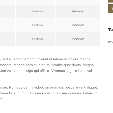
Elitesimo
Aenean
Elitesimo
Aenean
Tw
Elitesimo
Aenean
In
it, sed eiusmod tempor incidunt ut labore et dolore magna
ese habere. Magna pars studiorum, prodita quaerimus. Magna
incam, sunt in culpa qui officia. Vivamus sagittis lacus vel
igiliae. Non equidem invideo, miror magis posuere velit aliquet.
. Prima luce, cum quibus mons aliud consensu ab eo. Petierunt
re.