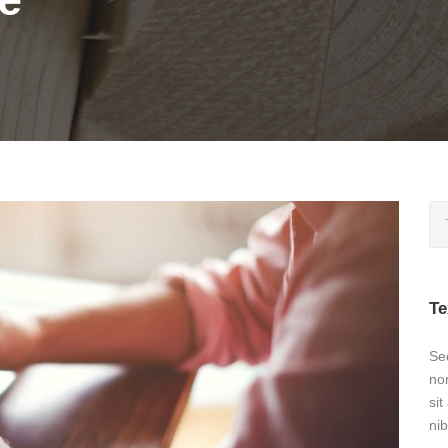
Te
Sed
no
sit
nib