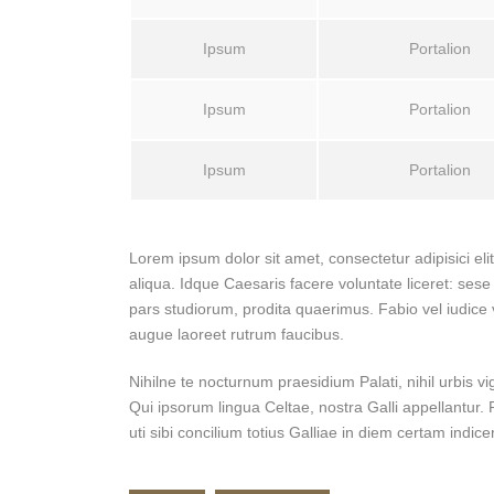
Ipsum
Portalion
Ipsum
Portalion
Ipsum
Portalion
Lorem ipsum dolor sit amet, consectetur adipisici el
aliqua. Idque Caesaris facere voluntate liceret: s
pars studiorum, prodita quaerimus. Fabio vel iudice v
augue laoreet rutrum faucibus.
Nihilne te nocturnum praesidium Palati, nihil urbis v
Qui ipsorum lingua Celtae, nostra Galli appellantur
uti sibi concilium totius Galliae in diem certam indice