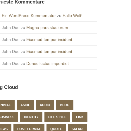
ueste Kommentare
Ein WordPress-Kommentator
zu
Hallo Welt!
John Doe
zu
Magna pars studiorum
John Doe
zu
Eiusmod tempor incidunt
John Doe
zu
Eiusmod tempor incidunt
John Doe
zu
Donec luctus imperdiet
g Cloud
ANIMAL
ASIDE
AUDIO
BLOG
BUSINESS
IDENTITY
LIFE STYLE
LINK
NEWS
POST FORMAT
QUOTE
SAFARI